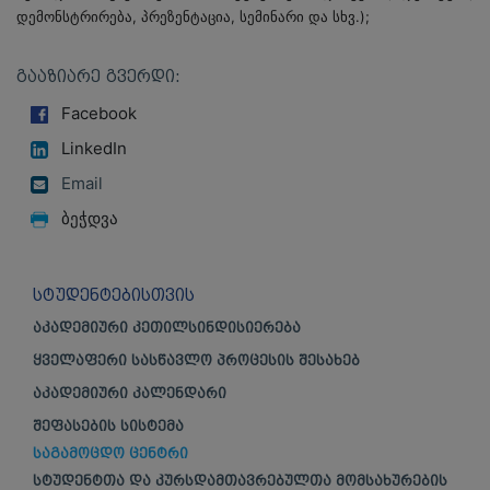
დემონსტრირება, პრეზენტაცია, სემინარი და სხვ.);
ᲒᲐᲐᲖᲘᲐᲠᲔ ᲒᲕᲔᲠᲓᲘ:
Facebook
LinkedIn
Email
ბეჭდვა
ᲡᲢᲣᲓᲔᲜᲢᲔᲑᲘᲡᲗᲕᲘᲡ
ᲐᲙᲐᲓᲔᲛᲘᲣᲠᲘ ᲙᲔᲗᲘᲚᲡᲘᲜᲓᲘᲡᲘᲔᲠᲔᲑᲐ
ᲧᲕᲔᲚᲐᲤᲔᲠᲘ ᲡᲐᲡᲬᲐᲕᲚᲝ ᲞᲠᲝᲪᲔᲡᲘᲡ ᲨᲔᲡᲐᲮᲔᲑ
ᲐᲙᲐᲓᲔᲛᲘᲣᲠᲘ ᲙᲐᲚᲔᲜᲓᲐᲠᲘ
ᲨᲔᲤᲐᲡᲔᲑᲘᲡ ᲡᲘᲡᲢᲔᲛᲐ
ᲡᲐᲒᲐᲛᲝᲪᲓᲝ ᲪᲔᲜᲢᲠᲘ
ᲡᲢᲣᲓᲔᲜᲢᲗᲐ ᲓᲐ ᲙᲣᲠᲡᲓᲐᲛᲗᲐᲕᲠᲔᲑᲣᲚᲗᲐ ᲛᲝᲛᲡᲐᲮᲣᲠᲔᲑᲘᲡ