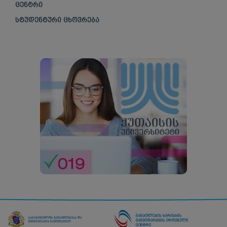
ᲪᲔᲜᲢᲠᲘ
ᲡᲢᲣᲓᲔᲜᲢᲣᲠᲘ ᲪᲮᲝᲕᲠᲔᲑᲐ