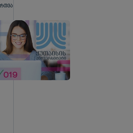
ᲐᲠᲗᲕᲐ