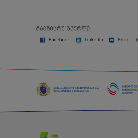
ᲒᲐᲐᲖᲘᲐᲠᲔ ᲒᲕᲔᲠᲓᲘ:
Facebook
LinkedIn
Email